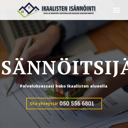
I
S
Ä
N
N
Ö
I
T
S
I
J
Palveluksessasi koko Ikaalisten alueella
050 556 6801
Ota yhteyttä!